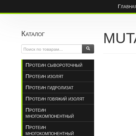
Главна
Каталог
MUT
Протеин сывороточный
Протеин изолят
Протеин гидролизат
Протеин говяжий изолят
Протеин
многокомпонентный
Протеин
многокомпонентный