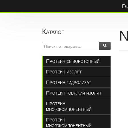
Гл
Каталог
Протеин сывороточный
Протеин изолят
Протеин гидролизат
Протеин говяжий изолят
Протеин
многокомпонентный
Протеин
многокомпонентный