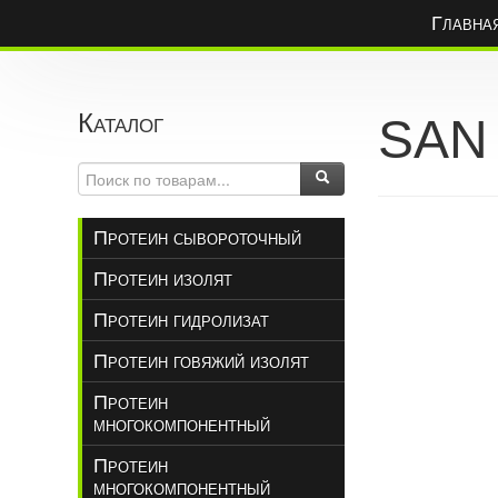
Главна
Каталог
SAN
Протеин сывороточный
Протеин изолят
Протеин гидролизат
Протеин говяжий изолят
Протеин
многокомпонентный
Протеин
многокомпонентный